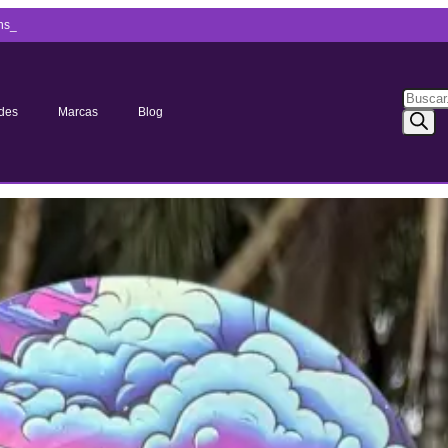
ns_
des
Marcas
Blog