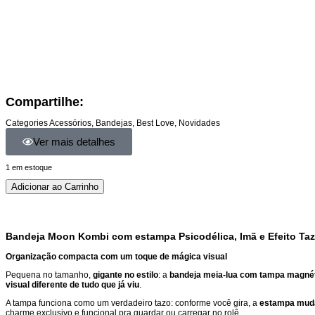
Compartilhe:
Categories
Acessórios
,
Bandejas
,
Best Love
,
Novidades
Ver mais detalhes
1 em estoque
Adicionar ao Carrinho
Bandeja Moon Kombi com estampa Psicodélica, Imã e Efeito Taz
Organização compacta com um toque de mágica visual
Pequena no tamanho,
gigante no estilo
: a
bandeja meia-lua com tampa magnét
visual diferente de tudo que já viu
.
A tampa funciona como um verdadeiro tazo: conforme você gira, a
estampa muda
charme exclusivo e funcional pra guardar ou carregar no rolê.