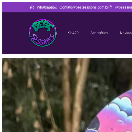
Whatsapp
Contato@bestsessions.com.br
@bsessio
Kit 420
Acessórios
Novida