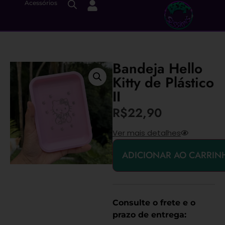
Acessórios
Bandeja Hello
Kitty de Plástico
II
R$
22,90
Ver mais detalhes
ADICIONAR AO CARRIN
Consulte o frete e o
prazo de entrega: