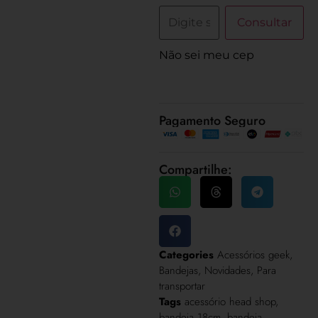
Consultar
Não sei meu cep
Pagamento Seguro
Compartilhe:
Categories
Acessórios geek
,
Bandejas
,
Novidades
,
Para
transportar
Tags
acessório head shop
,
bandeja 18cm
,
bandeja