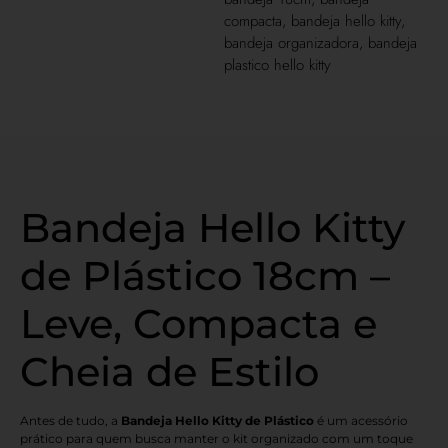
compacta
,
bandeja hello kitty
,
bandeja organizadora
,
bandeja
plastico hello kitty
Bandeja Hello Kitty
de Plástico 18cm –
Leve, Compacta e
Cheia de Estilo
Antes de tudo, a
Bandeja Hello Kitty de Plástico
é um acessório
prático para quem busca manter o kit organizado com um toque