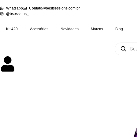
Whatsapp
Contato@bestsessions.com.br
@bsessions_
Kit 420
Acessórios
Novidades
Marcas
Blog