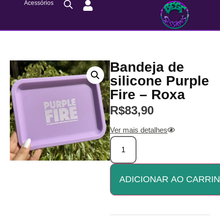
Acessórios
Bandeja de
silicone Purple
Fire – Roxa
R$
83,90
Ver mais detalhes
ADICIONAR AO CARRI