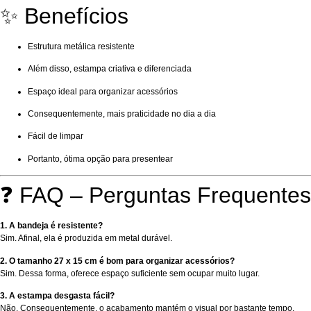
✨ Benefícios
Estrutura metálica resistente
Além disso, estampa criativa e diferenciada
Espaço ideal para organizar acessórios
Consequentemente, mais praticidade no dia a dia
Fácil de limpar
Portanto, ótima opção para presentear
❓ FAQ – Perguntas Frequentes
1. A bandeja é resistente?
Sim. Afinal, ela é produzida em metal durável.
2. O tamanho 27 x 15 cm é bom para organizar acessórios?
Sim. Dessa forma, oferece espaço suficiente sem ocupar muito lugar.
3. A estampa desgasta fácil?
Não. Consequentemente, o acabamento mantém o visual por bastante tempo.