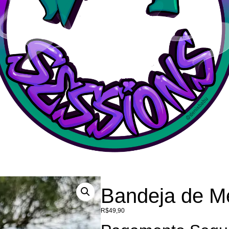
Bandeja de M
R$
49,90