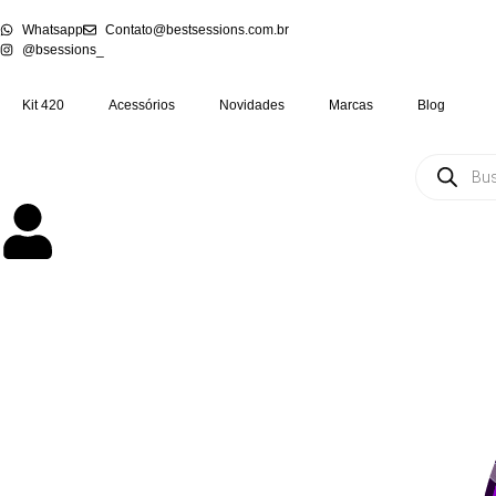
Whatsapp
Contato@bestsessions.com.br
@bsessions_
Kit 420
Acessórios
Novidades
Marcas
Blog