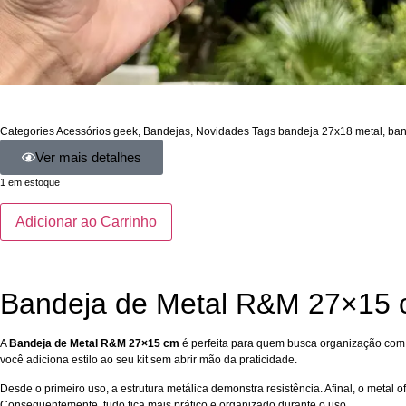
Categories
Acessórios geek
,
Bandejas
,
Novidades
Tags
bandeja 27x18 metal
,
ban
Ver mais detalhes
1 em estoque
Adicionar ao Carrinho
Bandeja de Metal R&M 27×15 c
A
Bandeja de Metal R&M 27×15 cm
é perfeita para quem busca organização com u
você adiciona estilo ao seu kit sem abrir mão da praticidade.
Desde o primeiro uso, a estrutura metálica demonstra resistência. Afinal, o metal 
Consequentemente, tudo fica mais prático e organizado durante o uso.