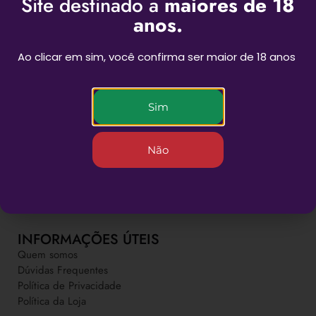
Site destinado a
maiores de 18
anos.
Ao clicar em sim, você confirma ser maior de 18 anos
Sim
BEST SESSIONS
Não
Novas experiências para as suas sessões
INFORMAÇÕES ÚTEIS
Quem somos
Dúvidas Frequentes
Política de Privacidade
Política da Loja