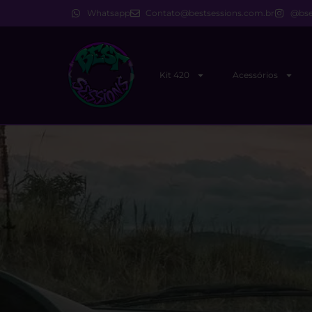
Whatsapp
Contato@bestsessions.com.br
@bse
Kit 420
Acessórios