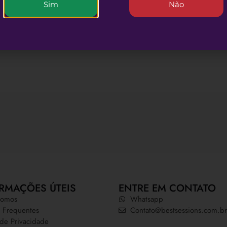
Sim
Não
RMAÇÕES ÚTEIS
ENTRE EM CONTATO
omos
Whatsapp
 Frequentes
Contato@bestsessions.com.br
a de Privacidade