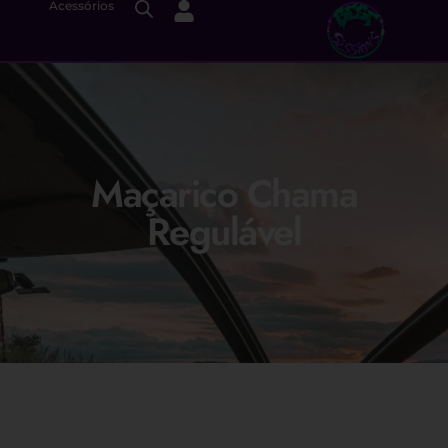
Acessórios
Maçarico Chama
Regulável