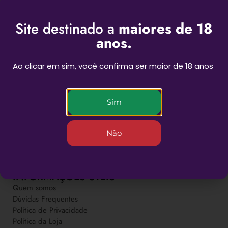
Site destinado a
maiores de 18
anos.
Ao clicar em sim, você confirma ser maior de 18 anos
BEST SESSIONS
Sim
Não
Novas experiências para as suas sessões
INFORMAÇÕES ÚTEIS
Quem somos
Dúvidas Frequentes
Política de Privacidade
Política da Loja