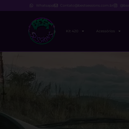
Whatsapp
Contato@bestsessions.com.br
@bse
Kit 420
Acessórios