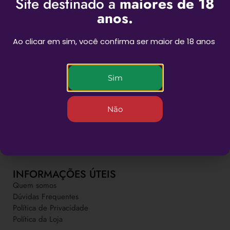
Site destinado a
maiores de 18
anos.
Ao clicar em sim, você confirma ser maior de 18 anos
Sim
BEST SESSIONS
Não
Novas experiências para as suas sessões
INFORMAÇÕES ÚTEIS
Quem somos
Dúvidas Frequentes
Política de Privacidade
Política da Loja