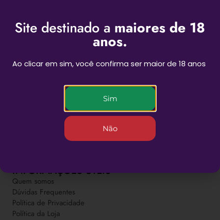
Site destinado a
maiores de 18
anos.
Ao clicar em sim, você confirma ser maior de 18 anos
BEST SESSIONS
Sim
Não
Novas experiências para as suas sessões
INFORMAÇÕES ÚTEIS
Quem somos
Dúvidas Frequentes
Política de Privacidade
Política da Loja