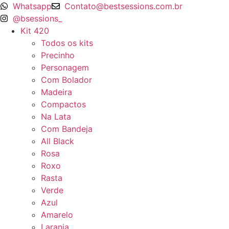
Ir
Whatsapp
Contato@bestsessions.com.br
para
@bsessions_
o
Kit 420
conteúdo
Todos os kits
Precinho
Personagem
Com Bolador
Madeira
Compactos
Na Lata
Com Bandeja
All Black
Rosa
Roxo
Rasta
Verde
Azul
Amarelo
Laranja