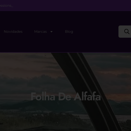
ssions_
Novidades
Marcas
Blog
Folha De Alfafa