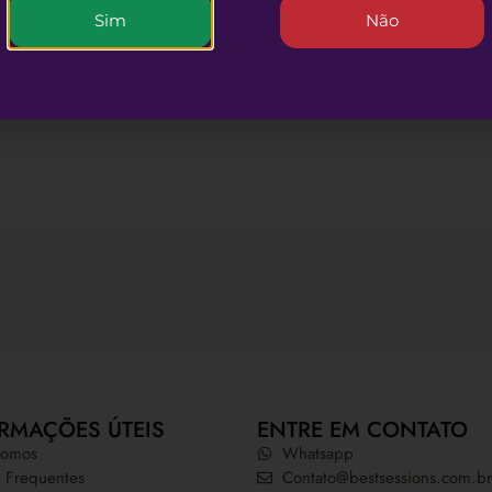
Sim
Não
RMAÇÕES ÚTEIS
ENTRE EM CONTATO
omos
Whatsapp
 Frequentes
Contato@bestsessions.com.br