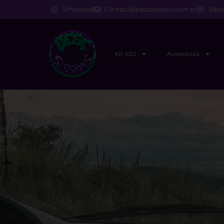
Whatsapp
Contato@bestsessions.com.br
@bse
Kit 420
Acessórios