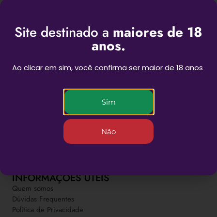
Site destinado a
maiores de 18
anos.
Ao clicar em sim, você confirma ser maior de 18 anos
BEST SESSIONS
Sim
Não
Novas experiências para as suas sessões
INFORMAÇÕES ÚTEIS
Quem somos
Dúvidas Frequentes
Política de Privacidade