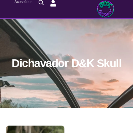
Acessórios
Dichavador D&k Skull